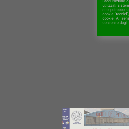
l’acquisizione o
utilizzati sist
sito potrebbe u
cookie “tecnici
cookie. Ai sens
consenso degli ut