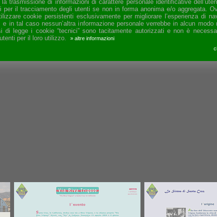
 la trasmissione di informazioni di carattere personale identificative dell’ut
Riva Trigoso
emi per il tracciamento degli utenti se non in forma anonima e/o aggregata. Ov
tilizzare cookie persistenti esclusivamente per migliorare l’esperienza di nav
”, e in tal caso nessun’altra informazione personale verrebbe in alcun mod
( Genova, Liguria, Italia )
i di legge i cookie “tecnici” sono tacitamente autorizzati e non è necessar
enti per il loro utilizzo.
» altre informazioni
c