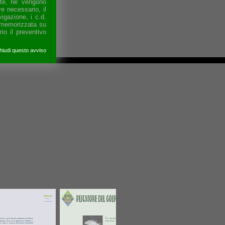
ente, ne’ vengono
e necessario, il
igazione, i c.d.
o memorizzata su
io il preventivo
hiudi questo avviso